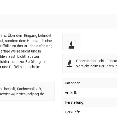
tails. Über dem Eingang befindet
etet, sondern dem Haus auch eine
ffällig ist das Bruchglasfenster,
artige Weise bricht und in
len lässt. Lichthaus zur
Obacht: das Lichthaus kan
ichtern und zur Befüllung mit
Vorsicht beim Berühren i
er und Duftöl sind nicht im
Kategorie
llschaft; Sachsenallee 9,
ArtikelNr.
 service@juerriesundjang.de
Herstellung:
Herkunft: