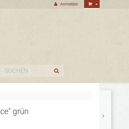
Anmelden
nce" grün