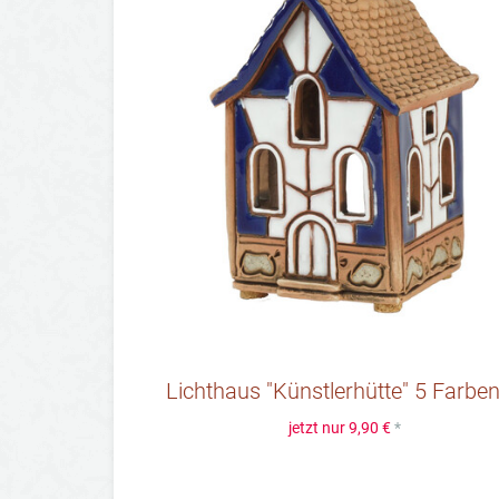
Lichthaus "Künstlerhütte" 5 Farben 
jetzt nur
9,90 €
*