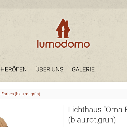
CHERÖFEN
ÜBER UNS
GALERIE
Farben (blau,rot,grün)
Lichthaus "Oma 
(blau,rot,grün)