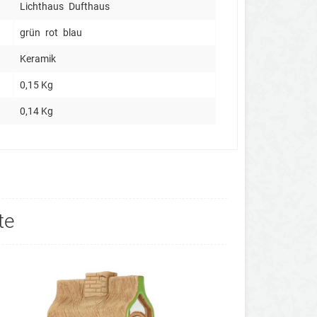
Lichthaus
Dufthaus
grün
rot
blau
Keramik
0,15 Kg
0,14 Kg
te