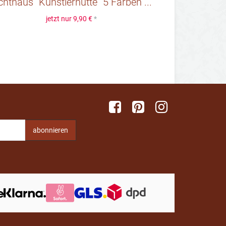
chthaus "Künstlerhütte" 5 Farben ...
jetzt nur
9,90 €
*
n
abonnieren