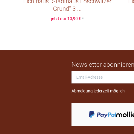
...
Lichthaus "Stadthaus Loschwitzer
Li
Grund" 3 ...
jetzt nur
10,90 €
*
Newsletter abonniere
Email-
Adresse
Abmeldung jederzeit möglich