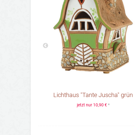
iene" grün
Lichthaus "Tante Juscha" grün
jetzt nur
10,90 €
*