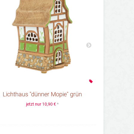
Lichthaus "dünner Mopie" grün
Lichthau
jetzt nur
10,90 €
*